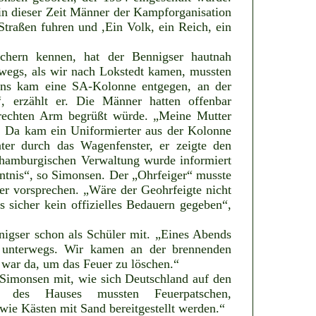
in dieser Zeit Männer der Kampforganisation
raßen fuhren und ,Ein Volk, ein Reich, ein
chern kennen, hat der Bennigser hautnah
wegs, als wir nach Lokstedt kamen, mussten
 Uns kam eine SA-Kolonne entgegen, an der
, erzählt er. Die Männer hatten offenbar
 rechten Arm begrüßt würde. „Meine Mutter
. Da kam ein Uniformierter aus der Kolonne
ter durch das Wagenfenster, er zeigte den
r hamburgischen Verwaltung wurde informiert
tnis“, so Simonsen. Der „Ohrfeiger“ musste
er vorsprechen. „Wäre der Geohrfeigte nicht
s sicher kein offizielles Bedauern gegeben“,
igser schon als Schüler mit. „Eines Abends
 unterwegs. Wir kamen an der brennenden
 war da, um das Feuer zu löschen.“
Simonsen mit, wie sich Deutschland auf den
e des Hauses mussten Feuerpatschen,
e Kästen mit Sand bereitgestellt werden.“