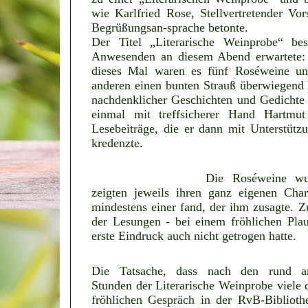
wie Karlfried Rose, Stellvertretender Vor
Begrüßungsan-sprache betonte.
Der Titel „Literarische Weinprobe“ be
Anwesenden an diesem Abend erwartete:
dieses Mal waren es fünf Roséweine unt
anderen einen bunten Strauß überwiegend
nachdenklicher Geschichten und Gedichte 
einmal mit treffsicherer Hand Hartm
Lesebeiträge, die er dann mit Unterstütz
kredenzte.
Die Roséweine wur
zeigten jeweils ihren ganz eigenen Cha
mindestens einer fand, der ihm zusagte. Z
der Lesungen - bei einem fröhlichen Plau
erste Eindruck auch nicht getrogen hatte.
Die Tatsache, dass nach den rund an
Stunden der Literarische Weinprobe viele 
fröhlichen Gespräch in der RvB-Bibliothek