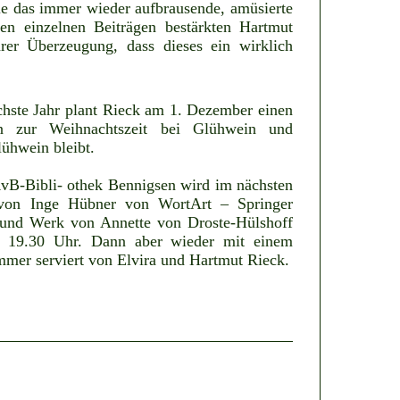
 das immer wieder aufbrausende, amüsierte
n einzelnen Beiträgen bestärkten Hartmut
hrer Überzeugung, dass dieses ein wirklich
chste Jahr plant Rieck am 1. Dezember einen
n zur Weihnachtszeit bei Glühwein und
lühwein bleibt.
RvB-Bibli- othek Bennigsen wird im nächsten
g von Inge Hübner von WortArt – Springer
n und Werk von Annette von Droste-Hülshoff
7, 19.30 Uhr. Dann aber wieder mit einem
mmer serviert von Elvira und Hartmut Rieck.