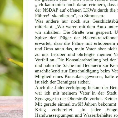
„Ich kann mich noch daran erinnern, dass 
der NSDAP auf offenen LKWs durch die St
Führer!‘ skandierten“, so Simonsen.
Was andere nur noch aus Geschichtsbü
miterlebt. „Wir waren mit dem Auto unter
wir anhalten. Die Straße war gesperrt.
Spitze der Träger der Hakenkreuzfahne“
erwartet, dass die Fahne mit erhobenem
und Oma taten das, mein Vater aber nicht
zu uns herüber und ohrfeigte meinen Va
Vorfall an. Die Konsularabteilung bei de
und nahm die Sache mit Bedauern zur Kenn
anschließend zur Entschuldigung beim Vat
Mitglied eines Konsulats gewesen, hätte e
ist sich der Bennigser sicher.
Auch die Judenverfolgung bekam der Benn
war ich mit meinem Vater in der Stadt
Synagoge in der Oberstraße vorbei. Keiner
Mit gerade einmal zwölf Jahren bekommt 
Krieg vorbereitet. „In jeder Etag
Handwasserpumpen und Wasserbehälter sowi