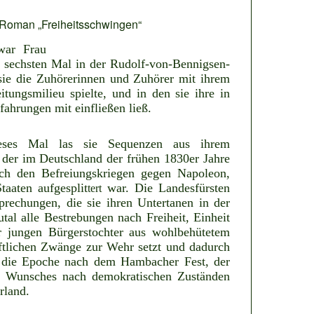
n Roman „Freiheitsschwingen“
war Frau
sechsten Mal in der Rudolf-von-Bennigsen-
 sie die Zuhörerinnen und Zuhörer mit ihrem
itungsmilieu spielte, und in den sie ihre in
ahrungen mit einfließen ließ.
eses Mal las sie Sequenzen aus ihrem
 der im Deutschland der frühen 1830er Jahre
nach den Befreiungskriegen gegen Napoleon,
taaten aufgesplit
war. Die Landesfürsten
tert
rechungen, die sie ihren Untertanen in der
tal alle Bestrebungen nach Freiheit, Einheit
 jungen Bürgerstochter aus wohlbehütetem
aftlichen Zwänge zur Wehr setzt und dadurch
n die Epoche nach dem Hambacher Fest, der
es Wunsches nach demokratischen Zuständen
rland.