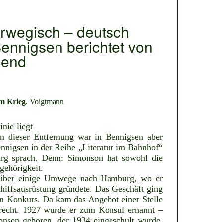
orwegisch – deutsch
ennigsen berichtet von
gend
im Krieg
. Voigtmann
nie liegt
 dieser Entfernung war in Bennigsen aber
ennigsen in der Reihe „Literatur im Bahnhof“
rg sprach. Denn: Simonson hat sowohl die
gehörigkeit.
m über einige Umwege nach Hamburg, wo er
chiffsausrüstung gründete. Das Geschäft ging
n Konkurs. Da kam das Angebot einer Stelle
recht. 1927 wurde er zum Konsul ernannt –
nsen geboren, der 1934 eingeschult wurde.