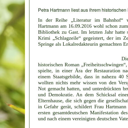
Petra Hartmann liest aus ihrem historische
In der Reihe „Literatur im Bahnhof“ 
Hartmann am 16.09.2016 wohl schon zum 
Bibliothek zu Gast. Im letzten Jahr hatte
Krimi „Schlagzeile“ gegeistert, der im Ze
Springe als Lokalredakteurin gemachten Erf
Di
historischen Roman „Freiheitsschwingen“,
spielte, in einer Ära der Restauration 
einem Staatsgebilde, dass in nahezu 40 S
wollten nichts mehr wissen von den Versp
Not gemacht hatten, und unterdrückten bru
und Demokratie. An dem Schicksal einer
Elternhause, die sich gegen die gesellsch
in Gefahr gerät, schildert Frau Hartman
ersten gesamtdeutschen Manifestation d
und nach einem vereinigten deutschen Vate