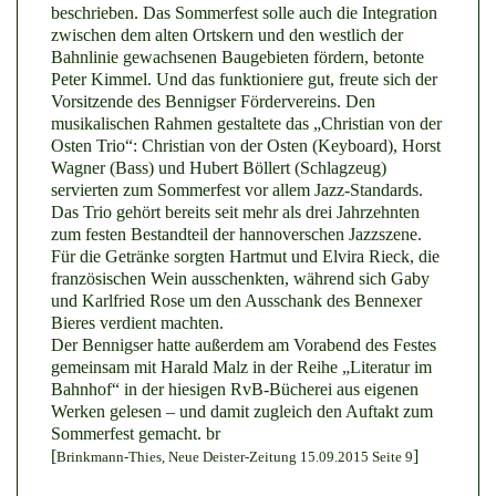
beschrieben. Das Sommerfest solle auch die Integration
zwischen dem alten Ortskern und den westlich der
Bahnlinie gewachsenen Baugebieten fördern, betonte
Peter Kimmel. Und das funktioniere gut, freute sich der
Vorsitzende des Bennigser Fördervereins. Den
musikalischen Rahmen gestaltete das „Christian von der
Osten Trio“: Christian von der Osten (Keyboard), Horst
Wagner (Bass) und Hubert Böllert (Schlagzeug)
servierten zum Sommerfest vor allem Jazz-Standards.
Das Trio gehört bereits seit mehr als drei Jahrzehnten
zum festen Bestandteil der hannoverschen Jazzszene.
Für die Getränke sorgten Hartmut und Elvira Rieck, die
französischen Wein ausschenkten, während sich Gaby
und Karlfried Rose um den Ausschank des Bennexer
Bieres verdient machten.
Der Bennigser hatte außerdem am Vorabend des Festes
gemeinsam mit Harald Malz in der Reihe „Literatur im
Bahnhof“ in der hiesigen RvB-Bücherei aus eigenen
Werken gelesen – und damit zugleich den Auftakt zum
Sommerfest gemacht. br
[
]
Brinkmann-Thies, Neue Deister-Zeitung 15.09.2015 Seite 9