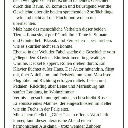
nach wenigen Zeilen herrschte schallendes Gelächter
durch den Raum. Zu komisch und belustigend war die
Geschichte über die beiden sprechenden Zooflüchtlinge
– wir sind nicht auf der Flucht und wollen nur
übernachten.
Malz hatte das menschliche Verhalten dieser beiden
Tiere – Ilona skypt per PC mit ihrer Tante in Sumatra
und Günter liebt Klassik und Fernsehen – beschrieben,
wie es skurriler nicht sein konnte.
Ebenso in der Welt der Fabel spielte die Geschichte vom
„Fliegenden Klavier“. Ein Instrument in gewaltiger
Unruhe, Deckel klappert, Rollen drehen durch: Ein
Klavier flüchtet außer Haus. Der Autor mittendrin, fliegt
mit, über Apfelbaum und Deisterkamm zum Maschsee.
Flughöhe und Richtung erfolgen mittels Tasten und
Pedalen. Rückflug über Leine und Marienburg mit
sanfter Landung im Wohnzimmer.
Vermisst, gesucht und gefunden, so beschreibt Rose
Erlebnisse eines Mannes, der eingeschlossen im Keller
wie ein Fuchs in der Falle sitzt.
Mit seinem Gedicht „Glück“ – ein offenes Wort heilt
immer, fand dieser literarische Abend einen
harmonischen Ausklang – trotz weniger Zuhörer.