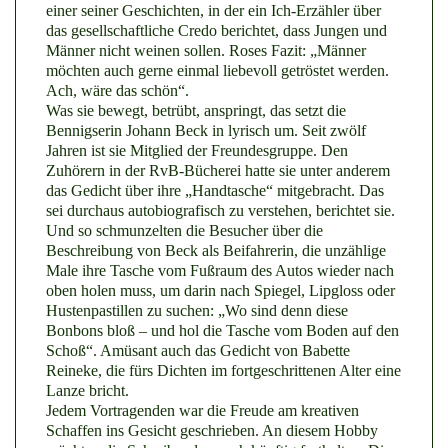
einer seiner Geschichten, in der ein Ich-Erzähler über
das gesellschaftliche Credo berichtet, dass Jungen und
Männer nicht weinen sollen. Roses Fazit: „Männer
möchten auch gerne einmal liebevoll getröstet werden.
Ach, wäre das schön“.
Was sie bewegt, betrübt, anspringt, das setzt die
Bennigserin Johann Beck in lyrisch um. Seit zwölf
Jahren ist sie Mitglied der Freundesgruppe. Den
Zuhörern in der RvB-Bücherei hatte sie unter anderem
das Gedicht über ihre „Handtasche“ mitgebracht. Das
sei durchaus autobiografisch zu verstehen, berichtet sie.
Und so schmunzelten die Besucher über die
Beschreibung von Beck als Beifahrerin, die unzählige
Male ihre Tasche vom Fußraum des Autos wieder nach
oben holen muss, um darin nach Spiegel, Lipgloss oder
Hustenpastillen zu suchen: „Wo sind denn diese
Bonbons bloß – und hol die Tasche vom Boden auf den
Schoß“. Amüsant auch das Gedicht von Babette
Reineke, die fürs Dichten im fortgeschrittenen Alter eine
Lanze bricht.
Jedem Vortragenden war die Freude am kreativen
Schaffen ins Gesicht geschrieben. An diesem Hobby