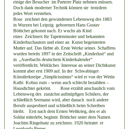
einige der Besucher im Parterre Platz nehmen müssen.
Doch dank moderner Technik können sie trotzdem
jedes Wort verstehen.
Rose zeichnet den gewundenen Lebensweg des 1883
in Wurzen bei Leipzig geborenen Hans Gustav
Bötticher gekonnt nach. Er wuchs als Kind
eines Zeichners für Tapetenmuster und bekannten
Kinderbuchautors und einer an Kunst begeisterten
Mutter auf. Das färbte ab. Erste Werke seines Schaffens
wurden bereits 1897 in der Zeitschrift „Kinderlust“ und
in „Auerbachs deutschem Kinderkalender“
veröffentlicht. Wirkliches Interesse an seiner Dichtkunst
kommt aber erst 1909 auf. In der Schwabinger
Künstlerkneipe „Simplicissimus“ wird er von der Wirtin
Kathi Kobus zum – wenn auch schlecht bezahlten –
Hausdichter gekrönt. Rose erzählt anschaulich vom
Lebensweg des zunächst aufmüpfigen Schülers, der
schließlich Seemann wird, aber danach noch andere
Berufe ausprobiert und schließlich beim Schreiben
bleibt. Erst nach dem Ersten Weltkrieg, den er als
Soldat miterlebt, beginnt Bötticher unter dem Namen
Joachim Ringelnatz zu zeichnen. 1920 heiratet er
Leonharda Pieper.