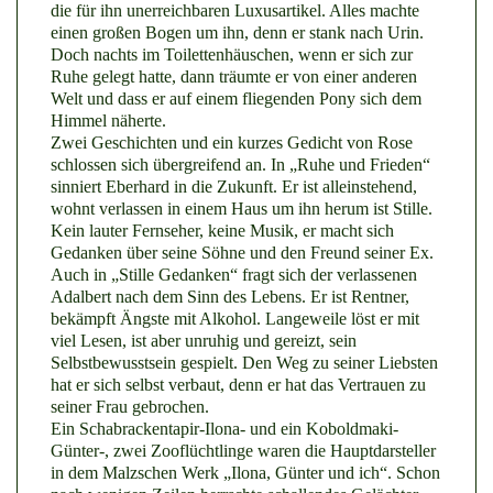
die für ihn unerreichbaren Luxusartikel. Alles machte
einen großen Bogen um ihn, denn er stank nach Urin.
Doch nachts im Toilettenhäuschen, wenn er sich zur
Ruhe gelegt hatte, dann träumte er von einer anderen
Welt und dass er auf einem fliegenden Pony sich dem
Himmel näherte.
Zwei Geschichten und ein kurzes Gedicht von Rose
schlossen sich übergreifend an. In „Ruhe und Frieden“
sinniert Eberhard in die Zukunft. Er ist alleinstehend,
wohnt verlassen in einem Haus um ihn herum ist Stille.
Kein lauter Fernseher, keine Musik, er macht sich
Gedanken über seine Söhne und den Freund seiner Ex.
Auch in „Stille Gedanken“ fragt sich der verlassenen
Adalbert nach dem Sinn des Lebens. Er ist Rentner,
bekämpft Ängste mit Alkohol. Langeweile löst er mit
viel Lesen, ist aber unruhig und gereizt, sein
Selbstbewusstsein gespielt. Den Weg zu seiner Liebsten
hat er sich selbst verbaut, denn er hat das Vertrauen zu
seiner Frau gebrochen.
Ein Schabrackentapir-Ilona- und ein Koboldmaki-
Günter-, zwei Zooflüchtlinge waren die Hauptdarsteller
in dem Malzschen Werk „Ilona, Günter und ich“. Schon