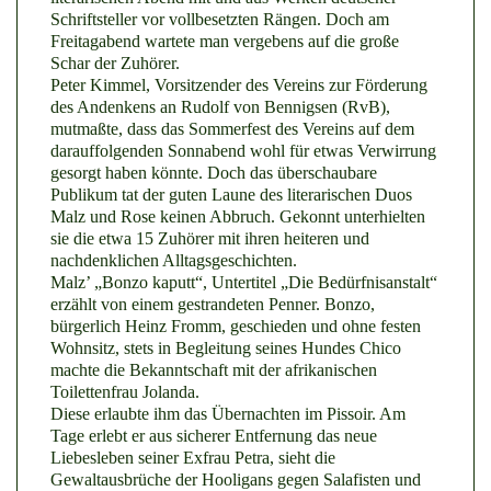
Schriftsteller vor vollbesetzten Rängen. Doch am
Freitagabend wartete man vergebens auf die große
Schar der Zuhörer.
Peter Kimmel, Vorsitzender des Vereins zur Förderung
des Andenkens an Rudolf von Bennigsen (RvB),
mutmaßte, dass das Sommerfest des Vereins auf dem
darauffolgenden Sonnabend wohl für etwas Verwirrung
gesorgt haben könnte. Doch das überschaubare
Publikum tat der guten Laune des literarischen Duos
Malz und Rose keinen Abbruch. Gekonnt unterhielten
sie die etwa 15 Zuhörer mit ihren heiteren und
nachdenklichen Alltagsgeschichten.
Malz’ „Bonzo kaputt“, Untertitel „Die Bedürfnisanstalt“
erzählt von einem gestrandeten Penner. Bonzo,
bürgerlich Heinz Fromm, geschieden und ohne festen
Wohnsitz, stets in Begleitung seines Hundes Chico
machte die Bekanntschaft mit der afrikanischen
Toilettenfrau Jolanda.
Diese erlaubte ihm das Übernachten im Pissoir. Am
Tage erlebt er aus sicherer Entfernung das neue
Liebesleben seiner Exfrau Petra, sieht die
Gewaltausbrüche der Hooligans gegen Salafisten und