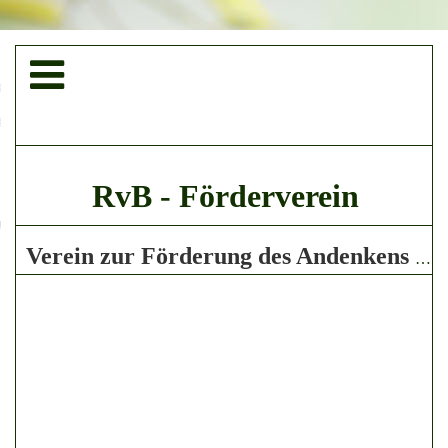
Toggle
navigation
on Bennigsen
n "RvB-Bahnhofshalle"
020
RvB - Förderverein
utz
Verein zur Förderung des Andenkens an Rudolf von Bennigsen e.V.