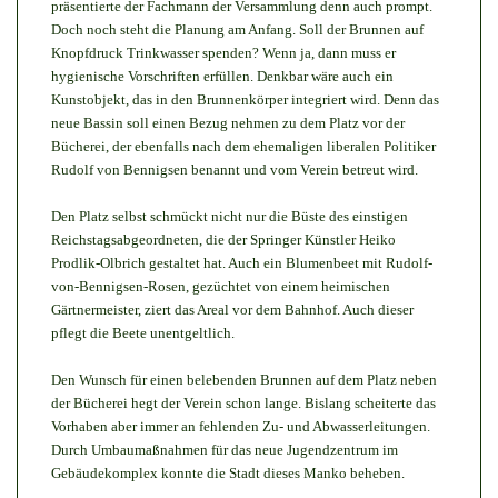
präsentierte der Fachmann der Versammlung denn auch prompt.
Doch noch steht die Planung am Anfang. Soll der Brunnen auf
Knopfdruck Trinkwasser spenden? Wenn ja, dann muss er
hygienische Vorschriften erfüllen. Denkbar wäre auch ein
Kunstobjekt, das in den Brunnenkörper integriert wird. Denn das
neue Bassin soll einen Bezug nehmen zu dem Platz vor der
Bücherei, der ebenfalls nach dem ehemaligen liberalen Politiker
Rudolf von Bennigsen benannt und vom Verein betreut wird.
Den Platz selbst schmückt nicht nur die Büste des einstigen
Reichstagsabgeordneten, die der Springer Künstler Heiko
Prodlik-Olbrich gestaltet hat. Auch ein Blumenbeet mit Rudolf-
von-Bennigsen-Rosen, gezüchtet von einem heimischen
Gärtnermeister, ziert das Areal vor dem Bahnhof. Auch dieser
pflegt die Beete unentgeltlich.
Den Wunsch für einen belebenden Brunnen auf dem Platz neben
der Bücherei hegt der Verein schon lange. Bislang scheiterte das
Vorhaben aber immer an fehlenden Zu- und Abwasserleitungen.
Durch Umbaumaßnahmen für das neue Jugendzentrum im
Gebäudekomplex konnte die Stadt dieses Manko beheben.