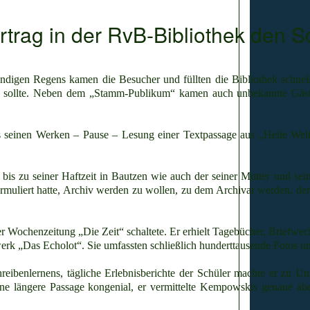
trag in der RvB-Bibliothek den Sch
ändigen Regens kamen die Besucher und füllten die Bibliothek schnel
n sollte. Neben dem „Stamm-Publikum“ kamen auch unbekannte Gäste
aus seinen Werken – Pause – Lesung einer Textpassage aus „Heile We
s zu seiner Haftzeit in Bautzen wie auch der seiner Mutter und sein
liert hatte, Archiv werden zu wollen, zu dem Archivar werden, der 
Wochenzeitung „Die Zeit“ schaltete. Er erhielt Tagebücher, Briefwe
rk „Das Echolot“. Sie umfassten schließlich hunderttausende Fotos und
benlernens, tägliche Erlebnisberichte der Schüler machte er zu Unte
ne längere Passage kongenial, er vermittelte Kempowskis genaue abe