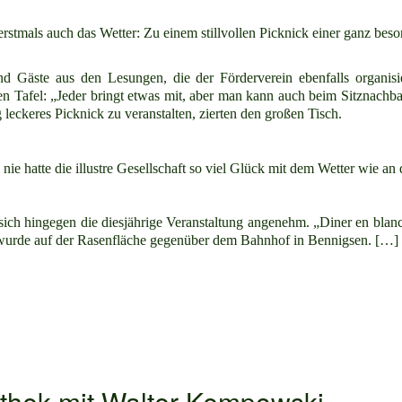
erstmals auch das Wetter: Zu einem stillvollen Picknick einer ganz bes
d Gäste aus den Lesungen, die der Förderverein ebenfalls organisie
en Tafel: „Jeder bringt etwas mit, aber man kann auch beim Sitznachb
g leckeres Picknick zu veranstalten, zierten den großen Tisch.
 nie hatte die illustre Gesellschaft so viel Glück mit dem Wetter wie a
ich hingegen die diesjährige Veranstaltung angenehm. „Diner en blanc“
n wurde auf der Rasenfläche gegenüber dem Bahnhof in Bennigsen. […]
othek mit Walter Kempowski