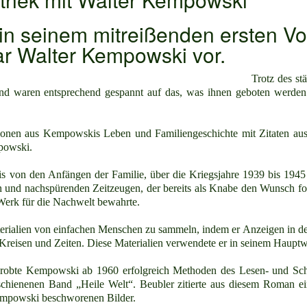
 in seinem mitreißenden ersten Vor
r Walter Kempowski vor.
Trotz des st
nd waren entsprechend gespannt auf das, was ihnen geboten werde
 Stationen aus Kempowskis Leben und Familiengeschichte mit Zitaten 
powski.
von den Anfängen der Familie, über die Kriegsjahre 1939 bis 1945 bi
nd nachspürenden Zeitzeugen, der bereits als Knabe den Wunsch formu
Werk für die Nachwelt bewahrte.
ialien von einfachen Menschen zu sammeln, indem er Anzeigen in der 
reisen und Zeiten. Diese Materialien verwendete er in seinem Hauptwe
probte Kempowski ab 1960 erfolgreich Methoden des Lesen- und Schrei
rschienenen Band „Heile Welt“. Beubler zitierte aus diesem Roman ei
empowski beschworenen Bilder.