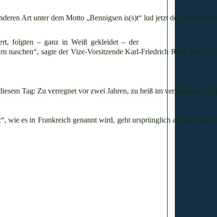
onderen Art unter dem Motto „Bennigsen is(s)t“ lud jetzt der Rudolf-vo
rt, folgten – ganz in Weiß gekleidet – der
arn naschen“, sagte der Vize-Vorsitzende Karl-Friedrich Rose. Brot, 
n diesem Tag: Zu verregnet vor zwei Jahren, zu heiß im vergangenen, eri
, wie es in Frankreich genannt wird, geht ursprünglich auf die Idee v