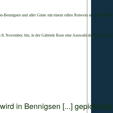
n-Bennigsen und aller Gäste mit einem edlen Rotwein aus dem Südwe
en 8. November, hin, in der Gabriele Rose eine Auswahl der in mehr als
rd in Bennigsen [...] gepicknickt