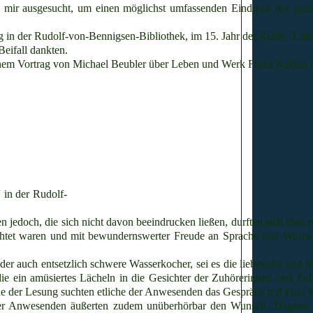
n mir ausgesucht, um einen möglichst umfassenden Eindruck der gan
ung in der Rudolf-von-Bennigsen-Bibliothek, im 15. Jahr der Reihe „Lit
Beifall dankten.
 einem Vortrag von Michael Beubler über Leben und Werk Franz Kafkas
 in der Rudolf-
n jedoch, die sich nicht davon beeindrucken ließen, durften sich übe
bachtet waren und mit bewundernswerter Freude an Sprache und Wortwi
ider auch entsetzlich schwere Wasserkocher, sei es die liebevolle und 
 die ein amüsiertes Lächeln in die Gesichter der Zuhörerinnen und Zu
 der Lesung suchten etliche der Anwesenden das Gespräch mit Frau Wi
le der Anwesenden äußerten zudem unüberhörbar den Wunsch, Dagmar