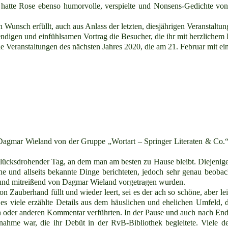
hatte Rose ebenso humorvolle, verspielte und Nonsens-Gedichte vo
n Wunsch erfüllt, auch aus Anlass der letzten, diesjährigen Veranstalt
ndigen und einfühlsamen Vortrag die Besucher, die ihr mit herzlichem 
die Veranstaltungen des nächsten Jahres 2020, die am 21. Februar mit
e Dagmar Wieland von der Gruppe „Wortart – Springer Literaten & Co.“
glücksdrohender Tag, an dem man am besten zu Hause bleibt. Diejenige
iche und allseits bekannte Dinge berichteten, jedoch sehr genau beo
 und mitreißend von Dagmar Wieland vorgetragen wurden.
on Zauberhand füllt und wieder leert, sei es der ach so schöne, aber le
b es viele erzählte Details aus dem häuslichen und ehelichen Umfeld,
 oder anderen Kommentar verführten. In der Pause und auch nach Ende
ufnahme war, die ihr Debüt in der RvB-Bibliothek begleitete. Vie