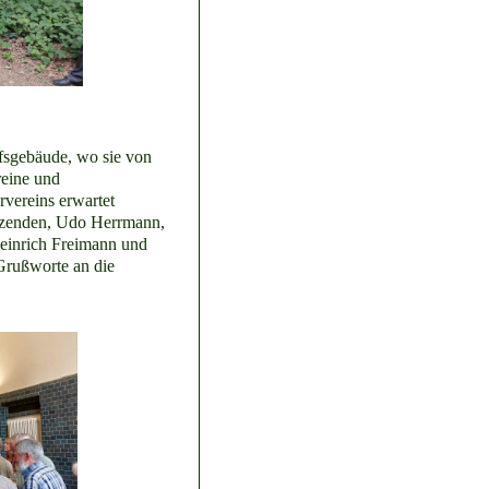
fsgebäude, wo sie von
reine und
vereins erwartet
tzenden, Udo Herrmann,
 Heinrich Freimann und
Grußworte an die