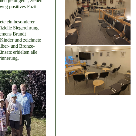
men gelungen“, ziehen
weg positives Fazit.
ete ein besonderer
izielle Siegerehrung
lemens Brandt
 Kinder und zeichnete
ilber- und Bronze-
nsatz erhielten alle
rinnerung.