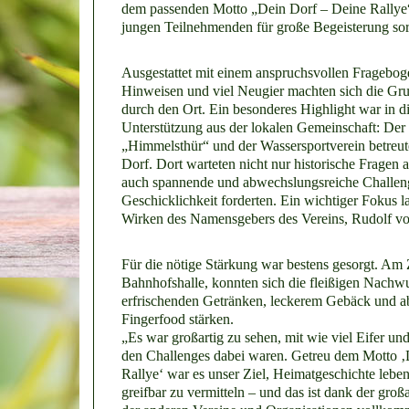
dem passenden Motto „Dein Dorf – Deine Rallye“
jungen Teilnehmenden für große Begeisterung sor
Ausgestattet mit einem anspruchsvollen Frageboge
Hinweisen und viel Neugier machten sich die Gr
durch den Ort. Ein besonderes Highlight war in di
Unterstützung aus der lokalen Gemeinschaft: De
„Himmelsthür“ und der Wassersportverein betreut
Dorf. Dort warteten nicht nur historische Fragen 
auch spannende und abwechslungsreiche Challeng
Geschicklichkeit forderten. Ein wichtiger Fokus 
Wirken des Namensgebers des Vereins, Rudolf v
Für die nötige Stärkung war bestens gesorgt. Am 
Bahnhofshalle, konnten sich die fleißigen Nachwu
erfrischenden Getränken, leckerem Gebäck und 
Fingerfood stärken.
„Es war großartig zu sehen, mit wie viel Eifer un
den Challenges dabei waren. Getreu dem Motto ‚
Rallye‘ war es unser Ziel, Heimatgeschichte leben
greifbar zu vermitteln – und das ist dank der groß