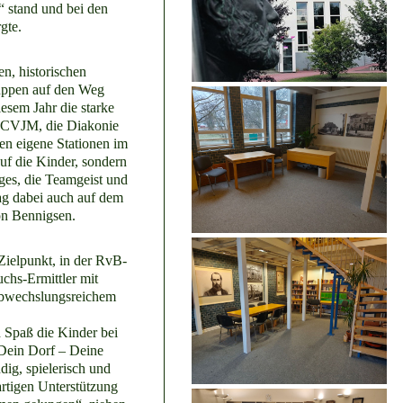
 stand und bei den
gte.
n, historischen
uppen auf den Weg
esem Jahr die starke
r CVJM, die Diakonie
en eigene Stationen im
auf die Kinder, sondern
es, die Teamgeist und
lag dabei auch auf dem
on Bennigsen.
Zielpunkt, in der RvB-
chs-Ermittler mit
abwechslungsreichem
d Spaß die Kinder bei
Dein Dorf – Deine
dig, spielerisch und
artigen Unterstützung