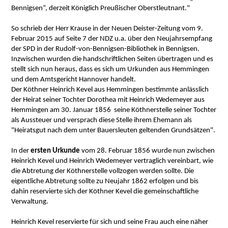
Bennigsen“, derzeit Königlich Preußischer Oberstleutnant."
So schrieb der Herr Krause in der Neuen Deister-Zeitung vom 9.
Februar 2015 auf Seite 7 der NDZ
u.a.
über den Neujahrsempfang
der SPD in der Rudolf-von-Bennigsen-Bibliothek in Bennigsen.
Inzwischen wurden die handschriftlichen Seiten übertragen und es
stellt sich nun heraus, dass es sich um Urkunden aus Hemmingen
und dem Amtsgericht Hannover handelt.
Der Köthner Heinrich Kevel aus Hemmingen bestimmte anlässlich
der Heirat seiner Tochter Dorothea mit Heinrich Wedemeyer aus
Hemmingen am 30. Januar 1856 seine Köthnerstelle seiner Tochter
als Aussteuer und versprach diese Stelle ihrem Ehemann als
"Heiratsgut nach dem unter Bauersleuten geltenden Grundsätzen".
In der
ersten Urkunde
vom 28. Februar 1856 wurde nun zwischen
Heinrich Kevel und Heinrich Wedemeyer vertraglich vereinbart, wie
die Abtretung der Köthnerstelle vollzogen werden sollte. Die
eigentliche Abtretung sollte zu Neujahr 1862 erfolgen und bis
dahin reservierte sich der Köthner Kevel die gemeinschaftliche
Verwaltung.
Heinrich Kevel reservierte für sich und seine Frau auch eine näher