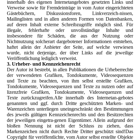
innerhalb des eigenen Internetangebotes gesetzten Links und
Verweise sowie für Fremdeinträge in vom Autor eingerichteten
Gästebüchern, Diskussionsforen, Linkverzeich-nissen,
Mailinglisten und in allen anderen Formen von Datenbanken,
auf deren Inhalt externe Schreibzugriffe möglich sind. Für
illegale, fehlerhafte oder unvollständige Inhalte und
insbesondere für Schäden, die aus der Nutzung oder
Nichtnutzung solcherart dargebotener Informationen entstehen,
haftet allein der Anbieter der Seite, auf welche verwiesen
wurde, nicht derjenige, der über Links auf die jeweilige
Veröffentlichung lediglich verweist.
3. Urheber- und Kennzeichenrecht
Der Autor ist bestrebt, in allen Publikationen die Urheberrechte
der verwendeten Grafiken, Tondokumente, Videosequenzen
und Texte zu beachten, von ihm selbst erstellte Grafiken,
Tondokumente, Videosequenzen und Texte zu nutzen oder auf
lizenzfreie Grafiken, Tondokumente, Videosequenzen und
Texte zurückzugreifen.Alle innerhalb des Internetan-gebotes
genannten und ggf. durch Dritte geschützten Marken- und
Warenzeichen unterliegen uneingeschränkt den Bestimmungen
des jeweils gültigen Kennzeichenrechts und den Besitzrechten
der jeweiligen eingetra-genen Eigentümer. Allein aufgrund der
bloßen Nennung ist nicht der Schluss zu ziehen, dass
Markenzeichen nicht durch Rechte Dritter geschützt sind!Das
Copyright für veröffentlichte, vom Autor selbst erstellte Objekte